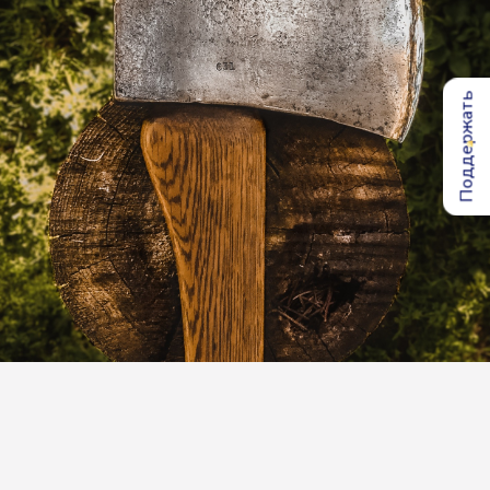
Тело 12-летнего Сергея (имя
изменено), пятиклассника из
школы №7, с видимыми ранами
головы, шеи и спины обнаружили
в реке Мазулька 18 ноября.
Следователи установили, что последним
Сергея видел Дима (имя изменено) — тоже
пятиклассник из той самой школы.
Дима признался, что убил Сережу из-за
оскорблений. По словам школьника, Сергей
обзывал его мать, начался конфликт, Дима